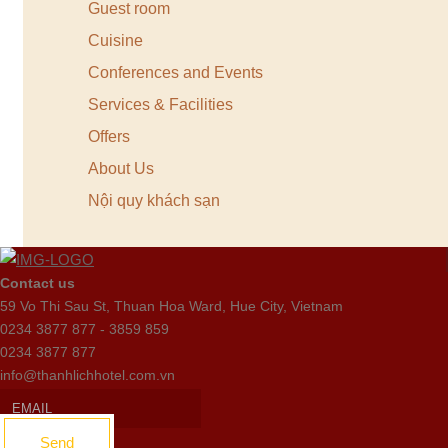
Guest room
Cuisine
Conferences and Events
Services & Facilities
Offers
About Us
Nội quy khách sạn
Contact us
59 Vo Thi Sau St, Thuan Hoa Ward, Hue City, Vietnam
0234 3877 877 - 3859 859
0234 3877 877
info@thanhlichhotel.com.vn
Send